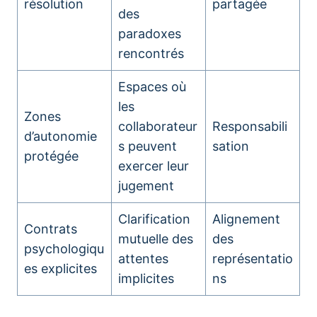
résolution
partagée
des
paradoxes
rencontrés
Espaces où
les
Zones
collaborateur
Responsabili
d’autonomie
s peuvent
sation
protégée
exercer leur
jugement
Clarification
Alignement
Contrats
mutuelle des
des
psychologiqu
attentes
représentatio
es explicites
implicites
ns